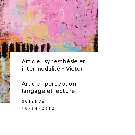
Article : synesthésie et
intermodalité – Victor
Rosenthal
Article : perception,
SCIENCE
langage et lecture
07/12/2012
SCIENCE
16/04/2012