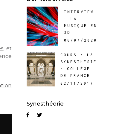
INTERVIEW
: LA
MUSIQUE EN
3D
06/07/2020
es
et
COURS : LA
ence
SYNESTHÉSIE
– COLLÈGE
DE FRANCE
02/11/2017
tion
Synesthéorie