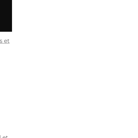
s et
 et