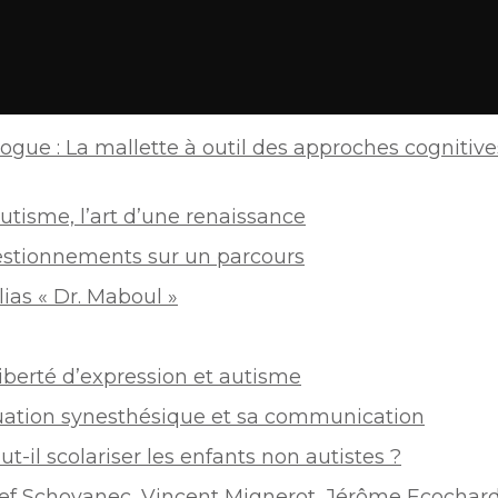
logue : La mallette à outil des approches cognitive
tisme, l’art d’une renaissance
estionnements sur un parcours
ias « Dr. Maboul »
iberté d’expression et autisme
équation synesthésique et sa communication
t-il scolariser les enfants non autistes ?
sef Schovanec, Vincent Mignerot, Jérôme Ecochard