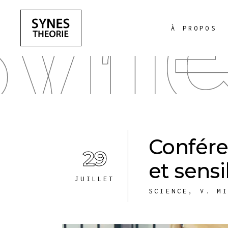
yne
À PROPOS
Confére
29
et sens
JUILLET
SCIENCE
,
V. M