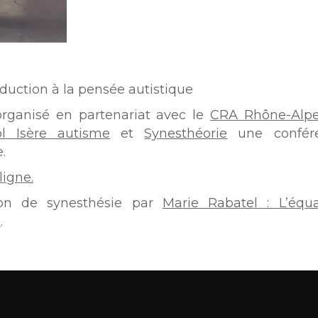
oduction à la pensée autistique
rganisé en partenariat avec le
CRA Rhône-Alp
l Isère autisme
et
Synesthéorie
une confér
.
ligne.
ion de synesthésie par
Marie Rabatel : L’équa
n
.