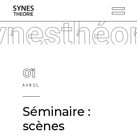
ynesthéor
01
AVRIL
Séminaire :
scènes