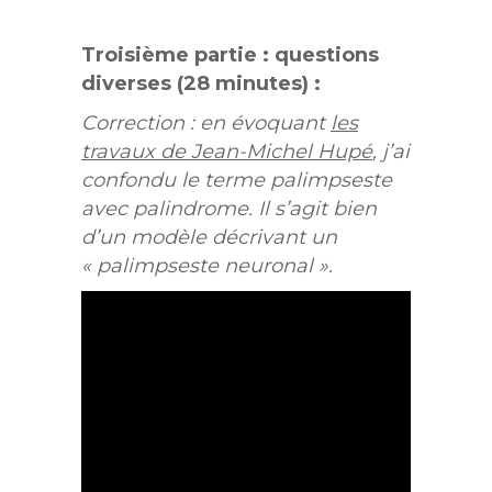
Troisième partie : questions
diverses (28 minutes) :
Correction : en évoquant
les
travaux de Jean-Michel Hupé
, j’ai
confondu le terme palimpseste
avec palindrome. Il s’agit bien
d’un modèle décrivant un
« palimpseste neuronal ».