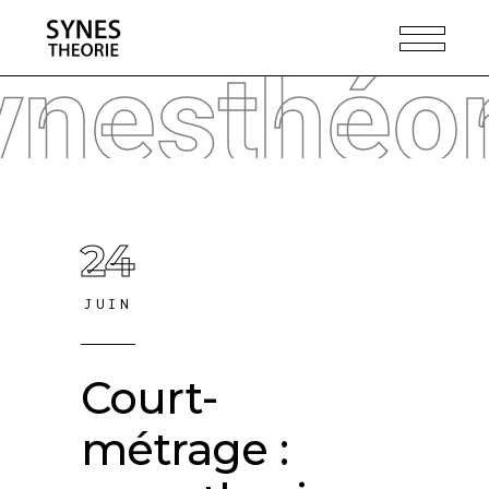
ynesthéor
24
JUIN
Court-
métrage :