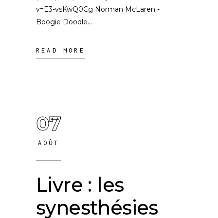
v=E3-vsKwQ0Cg Norman McLaren -
Boogie Doodle
READ MORE
07
AOÛT
Livre : les
synesthésies