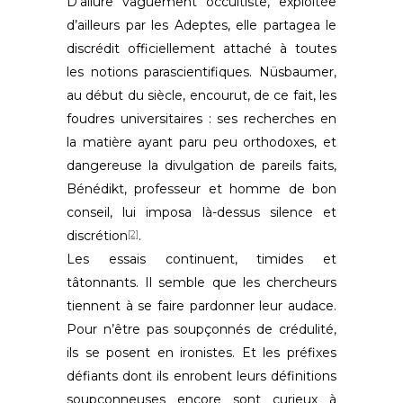
D’allure vaguement occultiste, exploitée
d’ailleurs par les Adeptes, elle partagea le
discrédit officiellement attaché à toutes
les notions parascientifiques. Nüsbaumer,
au début du siècle, encourut, de ce fait, les
foudres universitaires : ses recherches en
la matière ayant paru peu orthodoxes, et
dangereuse la divulgation de pareils faits,
Bénédikt, professeur et homme de bon
conseil, lui imposa là-dessus silence et
discrétion
.
[2]
Les essais continuent, timides et
tâtonnants. Il semble que les chercheurs
tiennent à se faire pardonner leur audace.
Pour n’être pas soupçonnés de crédulité,
ils se posent en ironistes. Et les préfixes
défiants dont ils enrobent leurs définitions
soupçonneuses encore sont curieux à