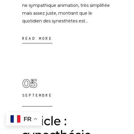
ne sympathique animation, très simplifiée
mais assez juste, montrant que le
quotidien des synesthètes est
READ MORE
05
SEPTEMBRE
Article :
FR