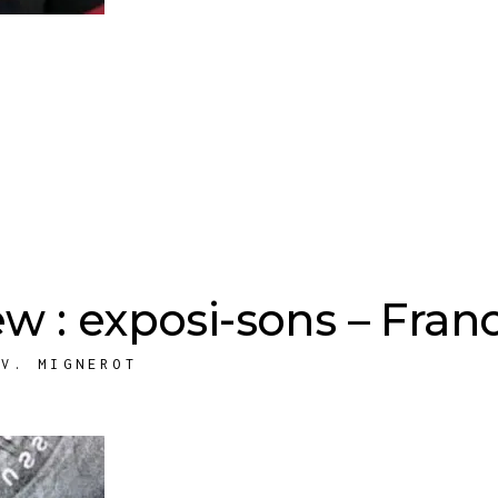
ew : exposi-sons – Fra
,
V. MIGNEROT