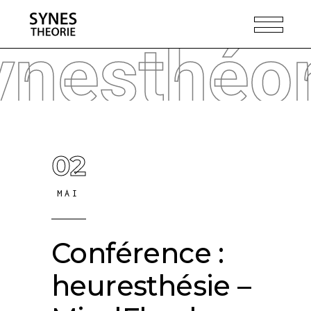
ynesthéor
02
MAI
Conférence :
heuresthésie –