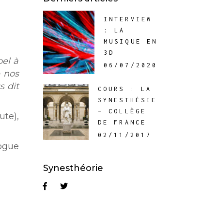
INTERVIEW
: LA
MUSIQUE EN
3D
pel à
06/07/2020
 nos
s dit
COURS : LA
SYNESTHÉSIE
– COLLÈGE
te),
DE FRANCE
02/11/2017
logue
Synesthéorie