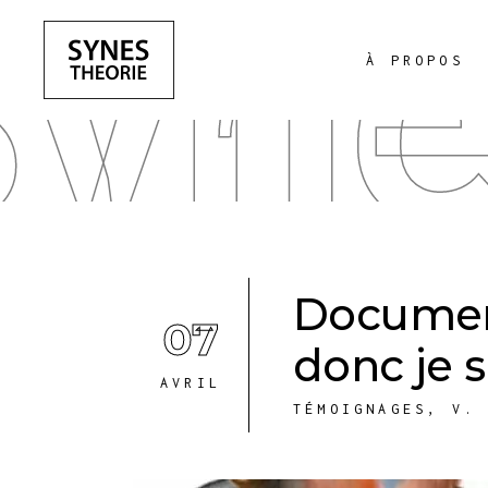
yne
À PROPOS
Document
07
donc je s
AVRIL
TÉMOIGNAGES
,
V.