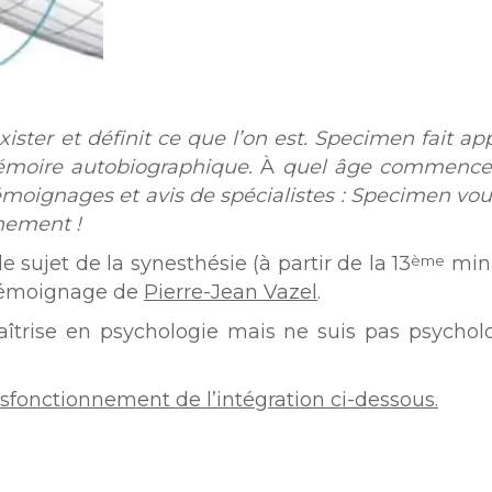
ster et définit ce que l’on est. Specimen fait ap
mémoire autobiographique.
À
quel âge commence
émoignages et avis de spécialistes : Specimen vou
nement !
 le sujet de la synesthésie (à partir de la 13
minu
ème
témoignage de
Pierre-Jean Vazel
.
 maîtrise en psychologie mais ne suis pas psycho
dysfonctionnement de l’intégration ci-dessous.