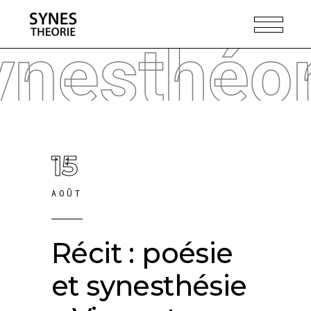
ynesthéor
15
AOÛT
Récit : poésie
et synesthésie