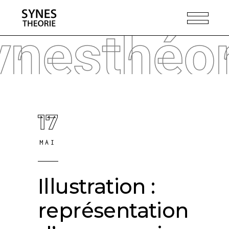
ynesthéor
17
MAI
Illustration :
représentation