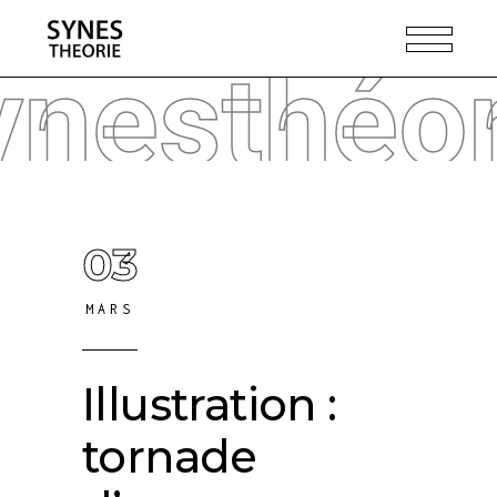
ynesthéor
03
MARS
Illustration :
tornade