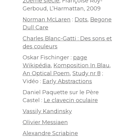
20
ème
siècle
, Françoise Roy-
Gerboud, L’Harmattan, 2009
Norman McLaren
:
Dots
,
Begone
Dull Care
Charles Blanc-Gatti : Des sons et
des couleurs
Oskar Fischinger :
page
Wikipédia
,
Komposition In Blau
,
An Optical Poem
,
Study nr 8
;
Vidéo :
Early Abstractions
Daniel Paquette sur le Père
Castel :
Le clavecin oculaire
Vassily Kandinsky
Olivier Messiaen
Alexandre Scriabine